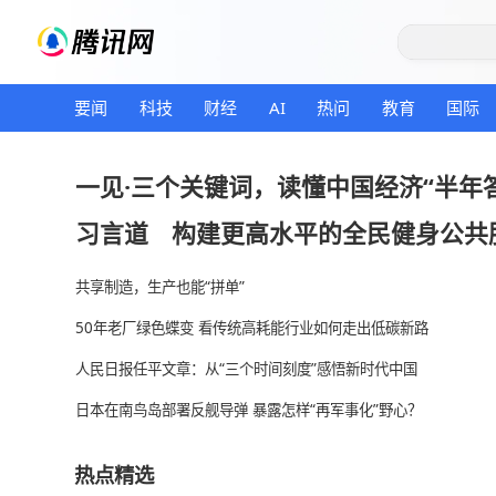
要闻
科技
财经
AI
热问
教育
一见·三个关键词，读懂中国经济
习言道
构建更高水平的全民健
共享制造，生产也能“拼单”
50年老厂绿色蝶变 看传统高耗能行业如何走出低碳新
人民日报任平文章：从“三个时间刻度”感悟新时代中
日本在南鸟岛部署反舰导弹 暴露怎样“再军事化”野心