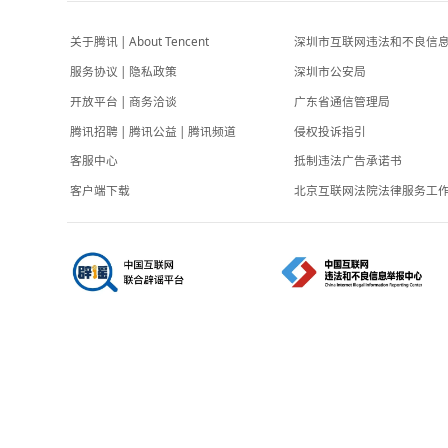
中国新闻周刊
-3小时前
一张不起眼的旧粮票价值几十万？起底虚假拍
卖圈套
央视新闻
-4小时前
关于腾讯
|
About Tencent
深圳市互联网
服务协议
|
隐私政策
深圳市公安局
开放平台
|
商务洽谈
广东省通信管
腾讯招聘
|
腾讯公益
|
腾讯频道
侵权投诉指引
客服中心
抵制违法广告
客户端下载
北京互联网法