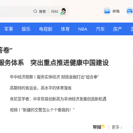
搜索
问AI
国际
军事
娱乐
电视剧
体育
NBA
“半年答卷”
身公共服务体系
突出重点推进健康中
年中经济观察丨服务实体经济 财政金融打出“组
路
高期待的省运会，高水平的体育强省
国
肯尼亚学者：中非贸易创新高为非洲经济发展
？
视频丨“新疆的交警怎么个个像我妈！”