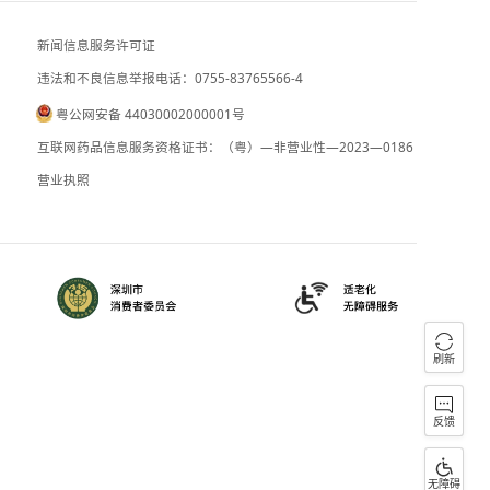
台“汉光演习”第三天行政机构突发停电 
对比“巴威”有何不同？“白海豚”路径判
新闻信息服务许可证
违法和不良信息举报电话：0755-83765
粤公网安备 44030002000001号
090059
B2-20090028
互联网药品信息服务资格证书：（粤）—
）0000023
营业执照