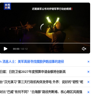
今日热播
更多
社区居民：其
00:00
/
02:12
消息人士：美军高层寻找摆脱伊朗战事
日媒：日防卫省2027年度预算申请金额