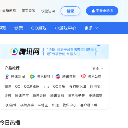
邮箱
最新游戏
网页设置
快捷访问
汽车
房产
游戏
健康
QQ游戏
小游
国建设
产品推荐
合拳”
腾讯新闻
腾讯视频
腾
微信
QQ
QQ浏览器
ima
QQ音乐
创造新机遇
企微
腾讯元宝
腾讯会议
腾讯文档
QQ游戏
棋牌赛事
斗地主
仙逆
软