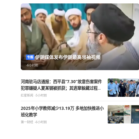
热点精选
伊朗媒体发布伊朗最高领袖视频
专题
-6小时前
河南驻马店通报：西平县“7.30”故意伤害案件
犯罪嫌疑人夏某钢被抓获；其逃窜躲藏过程