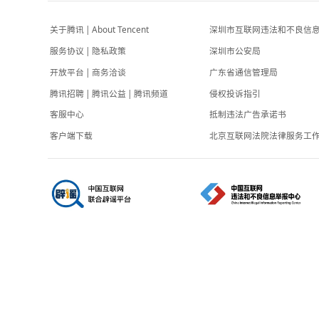
中，伤害多名无辜群众
红星新闻
-5小时前
2025年小学教师减少13.19万 多地加快推进小
班化教学
第一财经
-6小时前
关于腾讯
|
About Tencent
深圳市互联网
服务协议
|
隐私政策
深圳市公安局
开放平台
|
商务洽谈
广东省通信管
腾讯招聘
|
腾讯公益
|
腾讯频道
侵权投诉指引
客服中心
抵制违法广告
客户端下载
北京互联网法