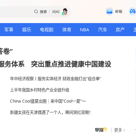
搜索
问AI
国际
军事
娱乐
电视剧
体育
NBA
“半年答卷”
身公共服务体系
突出重点推进健康中
年中经济观察丨服务实体经济 财政金融打出“组
路
上半年我国乡村特色产业全链升级
国
China Cool盛夏出圈｜来中国“Cool一夏”～
虑
新疆女孩在天津偶遇了一个人，瞬间哭红双眼