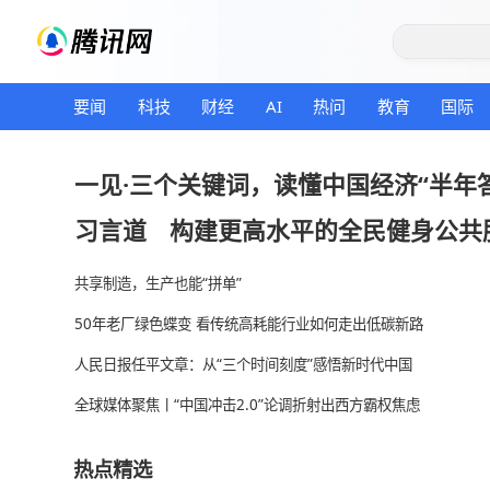
要闻
科技
财经
AI
热问
教育
一见·三个关键词，读懂中国经济
习言道
构建更高水平的全民健
共享制造，生产也能“拼单”
50年老厂绿色蝶变 看传统高耗能行业如何走出低碳新
人民日报任平文章：从“三个时间刻度”感悟新时代中
全球媒体聚焦丨“中国冲击2.0”论调折射出西方霸权焦