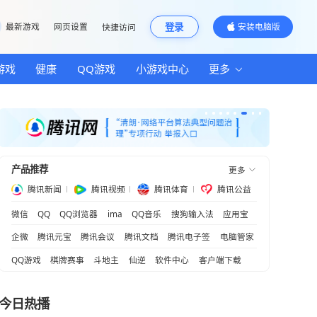
邮箱
最新游戏
网页设置
快捷访问
汽车
房产
游戏
健康
QQ游戏
小游
国建设
产品推荐
合拳”
腾讯新闻
腾讯视频
腾
微信
QQ
QQ浏览器
ima
QQ音乐
企微
腾讯元宝
腾讯会议
腾讯文档
QQ游戏
棋牌赛事
斗地主
仙逆
软
！