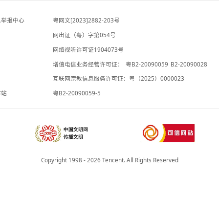
观察者网
-6小时前
情侣在平潭拍日出时坠崖事 发地民宿：公共礁
石区翻墙拍照时坠落 近期风浪大 还有类似事件
发生
荔枝新闻
-4小时前
违法和不良信息举报中心
粤网文[2023]2882-203号
网出证（粤）字第054号
理局
网络视听许可证1904073号
增值电信业务经营许可证：
粤B2-20
承诺书
互联网宗教信息服务许可证：粤（2025
院法律服务工作站
粤B2-20090059-5